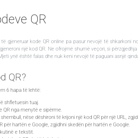
kodeve QR
 të gjeneruar kode QR online pa pasur nevojë të shkarkoni n
 gjeneroni një kod QR. Ne ofrojmë shumë veçori, si përzgjedhja 
Mjeti ynë është falas dhe nuk keni nevojë të paguani asnjë qind
kod QR?
ëm 6 hapa të lehtë:
 shfletuesin tuaj.
eve QR nga menytë e sipërme.
 shembull, nëse dëshironi të krijoni një kod QR për një URL, zgj
 QR për hartën e Google, zgjidhni skedën për hartën e Google.
kutinë e tekstit.