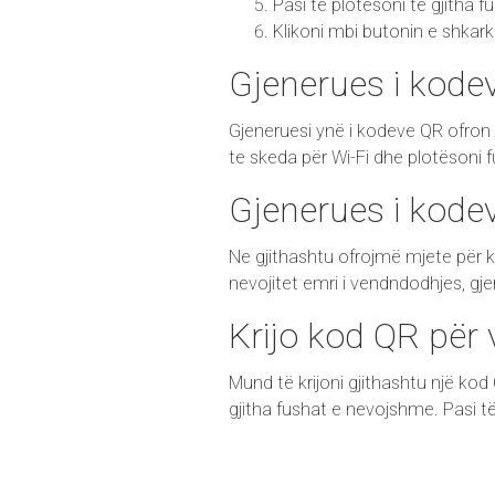
Pasi të plotësoni të gjitha f
Klikoni mbi butonin e shkark
Gjenerues i kode
Gjeneruesi ynë i kodeve QR ofron nj
te skeda për Wi-Fi dhe plotësoni fus
Gjenerues i kode
Ne gjithashtu ofrojmë mjete për k
nevojitet emri i vendndodhjes, gje
Krijo kod QR për
Mund të krijoni gjithashtu një kod
gjitha fushat e nevojshme. Pasi të