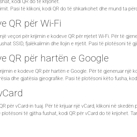
ushat, kodi QR do të krijohet.
imit. Pasi të klikoni, kodi QR do të shkarkohet dhe mund ta përd
ve QR për Wi-Fi
ë veçori për krijimin e kodeve QR për rrjetet Wi-Fi. Për të gjene
hat SSID, fjalëkalimin dhe llojin e rrjetit. Pasi të plotësoni të g
ve QR për hartën e Google
rijimin e kodeve QR për hartën e Google. Për të gjeneruar një 
rësia dhe gjatësia gjeografike. Pasi të plotësoni këto fusha, kod
 vCard
 QR për vCard-in tuaj. Për të krijuar një vCard, klikoni në skedë
 plotësoni të gjitha fushat, kodi QR për vCard do të krijohet. 