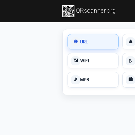
QRscanner.org
URL
🌐
👤
WIFI
📶
₿
MP3
🎵
🛍️