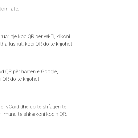
orni atë.
ruar një kod QR për Wi-Fi, klikoni
jitha fushat, kodi QR do të krijohet.
kod QR për hartën e Google,
i QR do të krijohet.
n për vCard dhe do të shfaqen të
Tani mund ta shkarkoni kodin QR.