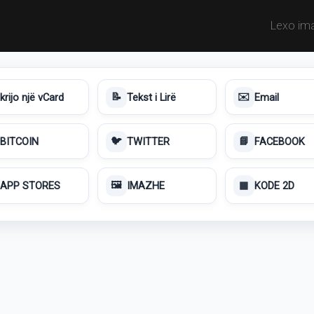
Lexo im
krijo një vCard
Tekst i Lirë
Email
📝
✉️
BITCOIN
TWITTER
FACEBOOK
🐦
📘
APP STORES
IMAZHE
KODE 2D
🖼️
▦