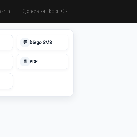
azhin
Gjenerator i kodit QR
Dërgo SMS
💬
PDF
📄