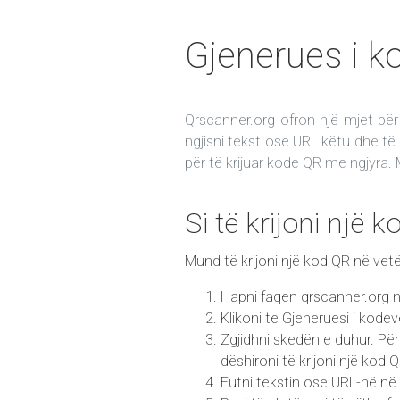
Gjenerues i 
Qrscanner.org ofron një mjet për
ngjisni tekst ose URL këtu dhe të
për të krijuar kode QR me ngjyra. 
Si të krijoni një 
Mund të krijoni një kod QR në vet
Hapni faqen qrscanner.org në
Klikoni te Gjeneruesi i kod
Zgjidhni skedën e duhur. Për
dëshironi të krijoni një kod
Futni tekstin ose URL-në në 