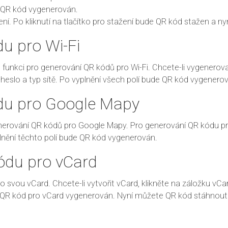
e QR kód vygenerován.
ení. Po kliknutí na tlačítko pro stažení bude QR kód stažen a ny
u pro Wi-Fi
unkci pro generování QR kódů pro Wi-Fi. Chcete-li vygenerovat
, heslo a typ sítě. Po vyplnění všech polí bude QR kód vygenero
du pro Google Mapy
enerování QR kódů pro Google Mapy. Pro generování QR kódu 
plnění těchto polí bude QR kód vygenerován.
ódu pro vCard
o svou vCard. Chcete-li vytvořit vCard, klikněte na záložku vC
e QR kód pro vCard vygenerován. Nyní můžete QR kód stáhnout