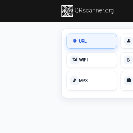
QRscanner.org
URL
🌐
👤
WIFI
📶
₿
MP3
🎵
🛍️