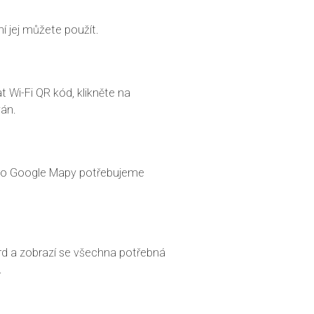
ní jej můžete použít.
 Wi-Fi QR kód, klikněte na
ván.
pro Google Mapy potřebujeme
ard a zobrazí se všechna potřebná
.