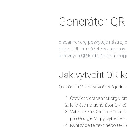
Generátor QR
qrscanner.org poskytuje nástroj 
nebo URL a můžete vygenerovat
barevných QR kódů. Náš nástroj j
Jak vytvořit QR 
QR kód můžete vytvořit v 6 jedno
Otevřete qrscanner.org v pro
Klikněte na generátor QR k
Vyberte záložku, například 
pro Google Mapy, vyberte z
Nyní zadejte text nebo URL 