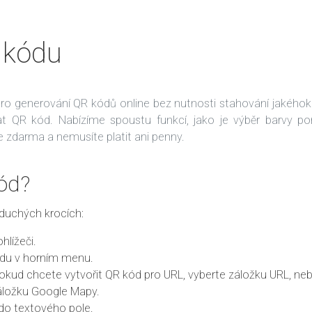
 kódu
pro generování QR kódů online bez nutnosti stahování jakéhokol
 QR kód. Nabízíme spoustu funkcí, jako je výběr barvy po
e zdarma a nemusíte platit ani penny.
kód?
duchých krocích:
hlížeči.
ódu v horním menu.
pokud chcete vytvořit QR kód pro URL, vyberte záložku URL, n
áložku Google Mapy.
do textového pole.