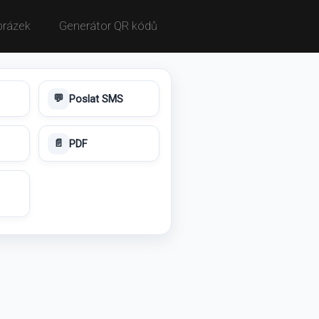
brázek
Generátor QR kódů
Poslat SMS
💬
PDF
📄