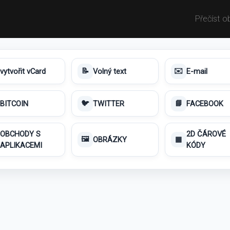
Přečíst o
vytvořit vCard
Volný text
E-mail
📝
✉️
BITCOIN
TWITTER
FACEBOOK
🐦
📘
OBCHODY S
2D ČÁROVÉ
OBRÁZKY
🖼️
▦
APLIKACEMI
KÓDY