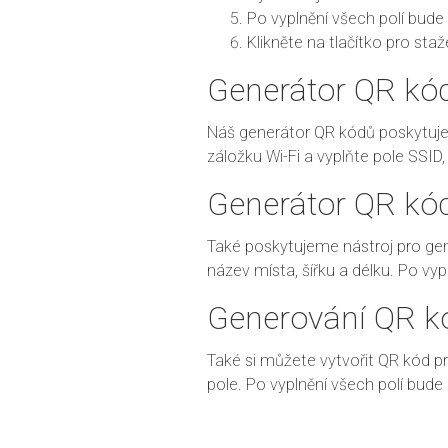
Po vyplnění všech polí bud
Klikněte na tlačítko pro staž
Generátor QR kód
Náš generátor QR kódů poskytuje f
záložku Wi-Fi a vyplňte pole SSID
Generátor QR kó
Také poskytujeme nástroj pro g
název místa, šířku a délku. Po vy
Generování QR k
Také si můžete vytvořit QR kód pr
pole. Po vyplnění všech polí bud