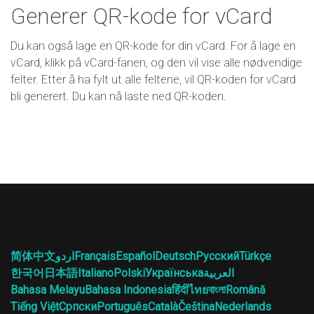
Generer QR-kode for vCard
Du kan også lage en QR-kode for din vCard. For å lage en
vCard, klikk på vCard-fanen, og den vil vise alle nødvendige
felter. Etter å ha fylt ut alle feltene, vil QR-koden for vCard
bli generert. Du kan nå laste ned QR-koden.
简体中文
اردو
Français
Español
Deutsch
Русский
Türkçe
한국어
日本語
Italiano
Polski
Українська
العربية
Bahasa Melayu
Bahasa Indonesia
हिंदी
ไทย
বাংলা
Română
Tiếng Việt
Српски
Português
Català
Čeština
Nederlands