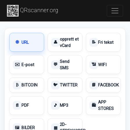
QRscanner.org
opprett et
URL
Fri tekst
🌐
👤
📝
vCard
Send
E-post
WIFI
✉️
💬
📶
SMS
BITCOIN
TWITTER
FACEBOOK
₿
🐦
📘
APP
PDF
MP3
📄
🎵
🛍️
STORES
2D-
BILDER
🖼️
▦