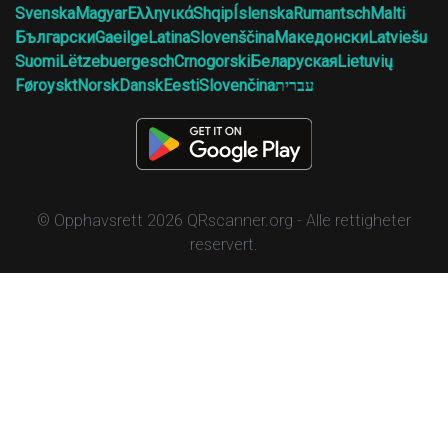
Svenska
Magyar
Ελληνικά
Shqip
Íslenska
Rumantsch
Malti
Български
Gaeilge
Latina
Slovenščina
Македонски
Latviešu
Suomi
Lëtzebuergesch
Crnogorski
Беларуская
Lietuvių
Føroyskt
Norsk
Dansk
Eesti
Slovenčina
עברית
© Opphavsrett 2026 QRscanner.org - Alle rettigheter
reservert.